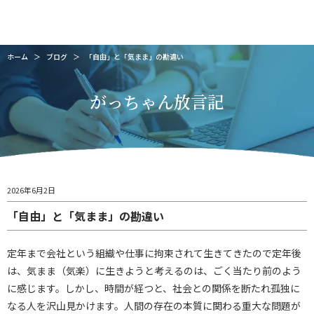
緒方会計グループ
緒方税理士事務所
株式会社緒方会計事務所
株式会社ユニバース
ホーム
＞
ブログ
＞
「自由」と「気まま」の勘違い
がっちゃん放言記
2026年6月2日
「自由」と「気まま」の勘違い
定年まで会社という組織や仕事に拘束されて生きてきたので定年後
は、気まま（気楽）に生きようと考えるのは、ごく当たり前のよう
に感じます。しかし、時間が経つと、社会との関係を断たれ孤独に
なる人を沢山見かけます。人間の存在の本質に関わる重大な問題が