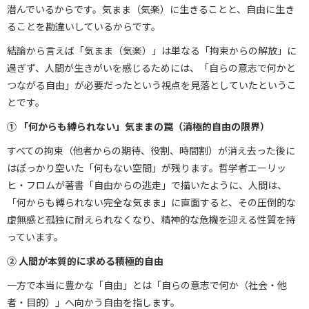
潜んでいるからです。気まま（気楽）に生きることと、自由に生き
ることを勘違いしているからです。
結論から言えば「気まま（気楽）」は単なる「拘束からの解放」に
過ぎず、人間が生きがいを感じるためには、「自らの意志で何かと
つながる自由」が必要だったという視点を見落としていたというこ
とです。
① 「何からも縛られない」気ままの罠（消極的自由の限界）
すべての拘束（他者からの期待、役割、時間割）が消え去った後に
はぽっかり空いた「何もない空間」が残ります。哲学者エーリッ
ヒ・フロムが著書「自由からの逃走」で描いたように、人間は、
「何からも縛られない完全な気まま」に直面すると、その圧倒的な
虚無感と孤独に耐えられなくなり、精神的な危機を迎える性質を持
っています。
② 人間が本質的に求める積極的自由
一方で本当に豊かな「自由」とは「自らの意志で何か（社会・他
者・目的）」へ向かう自由を指します。