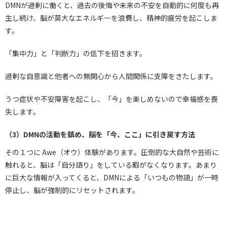
DMNが過剰に働くと、過去の後悔や未来の不安を自動的に何度も再
生し続け、脳が莫大なエネルギーを浪費し、精神的疲労を起こしま
す。
「集中力」と「判断力」の低下を招きます。
過剰な自意識と他者への無関心から人間関係に支障をきたします。
うつ症状や不安障害を起こし、「今」を楽しめないので幸福感を喪
失します。
（3）DMNの活動を鎮め、脳を「今、ここ」に引き戻す方法
その１つに Awe（オウ）体験があります。圧倒的な大自然や芸術に
触れると、脳は「自分語り」をしている暇がなくなります。あまり
に巨大な情報が入ってくると、DMNによる「いつもの物語」が一時
停止し、脳が強制的にリセットされます。